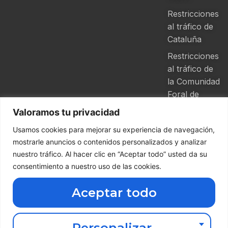
Restricciones
al tráfico de
Cataluña
Restricciones
al tráfico de
la Comunidad
Foral de
Navarra
Valoramos tu privacidad
Usamos cookies para mejorar su experiencia de navegación,
mostrarle anuncios o contenidos personalizados y analizar
nuestro tráfico. Al hacer clic en “Aceptar todo” usted da su
Descarga nuestra App de Grupo
consentimiento a nuestro uso de las cookies.
Ferga
Aceptar todo
Haz clic aquí abajo
Copyright ©
2026 Grupo
Ferga | Todos
Personalizar