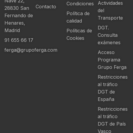
Nave 22,
Actividades
Condiciones
Contacto
28830 San
del
Política de
Fernando de
Transporte
calidad
Henares,
DGT.
Madrid
Políticas de
Consulta
Cookies
91 655 66 17
exámenes
ferga@grupoferga.com
Acceso
Programa
Grupo Ferga
Restricciones
al tráfico
DGT de
España
Restricciones
al tráfico
DGT de País
Vasco