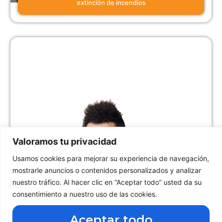
extinción de incendios
Valoramos tu privacidad
Usamos cookies para mejorar su experiencia de navegación,
mostrarle anuncios o contenidos personalizados y analizar
nuestro tráfico. Al hacer clic en “Aceptar todo” usted da su
Descarga nuestra App de Grupo
consentimiento a nuestro uso de las cookies.
Ferga
Aceptar todo
Haz clic aquí abajo