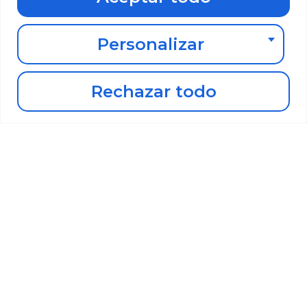
Personalizar
JORGE YEPES
Falta por poner especialidad
Rechazar todo