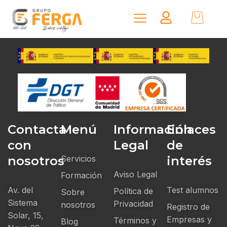
Contacta
Menú
Información
Enlaces
con
Legal
de
nosotros
Servicios
interés
Aviso Legal
Formación
Av. del
Test alumnos
Política de
Sobre
Sistema
Privacidad
nosotros
Registro de
Solar, 15,
Empresas y
Términos y
Blog