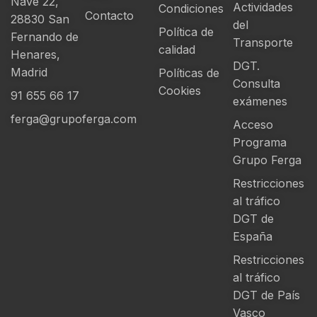
Nave 22,
Actividades
Condiciones
Contacto
28830 San
del
Política de
Fernando de
Transporte
calidad
Henares,
DGT.
Madrid
Políticas de
Consulta
Cookies
91 655 66 17
exámenes
ferga@grupoferga.com
Acceso
Programa
Grupo Ferga
Restricciones
al tráfico
DGT de
España
Restricciones
al tráfico
DGT de País
Vasco