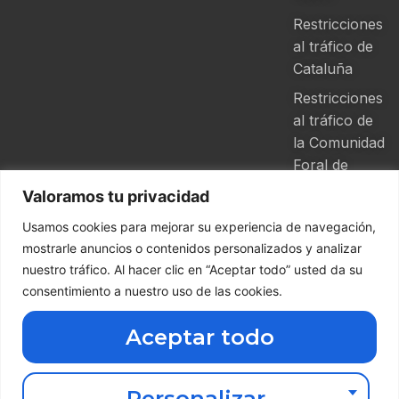
Restricciones
al tráfico de
Cataluña
Restricciones
al tráfico de
la Comunidad
Foral de
Navarra
Valoramos tu privacidad
Usamos cookies para mejorar su experiencia de navegación,
mostrarle anuncios o contenidos personalizados y analizar
nuestro tráfico. Al hacer clic en “Aceptar todo” usted da su
Descarga nuestra App de Grupo
consentimiento a nuestro uso de las cookies.
Ferga
Aceptar todo
Haz clic aquí abajo
Copyright ©
2026 Grupo
Ferga | Todos
Personalizar