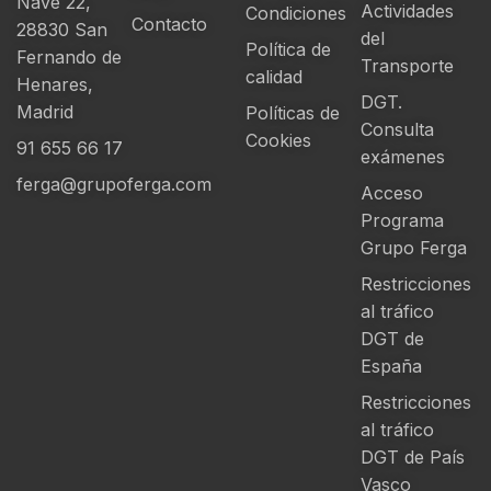
Nave 22,
Actividades
Condiciones
Contacto
28830 San
del
Política de
Fernando de
Transporte
calidad
Henares,
DGT.
Madrid
Políticas de
Consulta
Cookies
91 655 66 17
exámenes
ferga@grupoferga.com
Acceso
Programa
Grupo Ferga
Restricciones
al tráfico
DGT de
España
Restricciones
al tráfico
DGT de País
Vasco