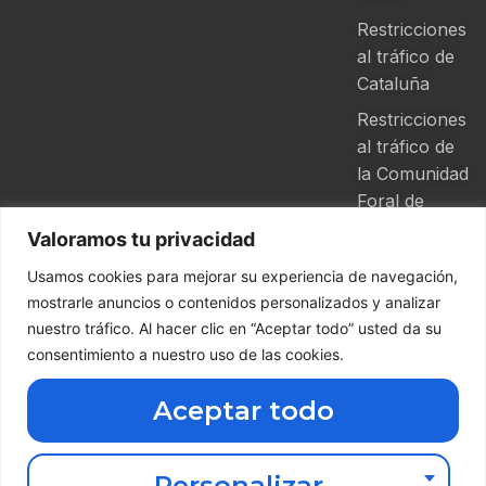
Restricciones
al tráfico de
Cataluña
Restricciones
al tráfico de
la Comunidad
Foral de
Navarra
Valoramos tu privacidad
Usamos cookies para mejorar su experiencia de navegación,
mostrarle anuncios o contenidos personalizados y analizar
nuestro tráfico. Al hacer clic en “Aceptar todo” usted da su
Descarga nuestra App de Grupo
consentimiento a nuestro uso de las cookies.
Ferga
Aceptar todo
Haz clic aquí abajo
Copyright ©
2026 Grupo
Ferga | Todos
Personalizar