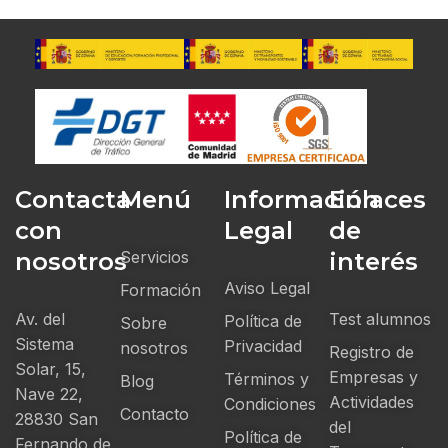
Contacta
Menú
Información
Enlaces
con
Legal
de
nosotros
Servicios
interés
Aviso Legal
Formación
Av. del
Test alumnos
Política de
Sobre
Sistema
Privacidad
nosotros
Registro de
Solar, 15,
Empresas y
Términos y
Blog
Nave 22,
Actividades
Condiciones
Contacto
28830 San
del
Política de
Fernando de