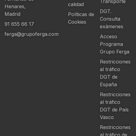
Transporte
calidad
Henares,
DGT.
Madrid
Políticas de
Consulta
Cookies
91 655 66 17
exámenes
ferga@grupoferga.com
Acceso
Programa
Grupo Ferga
Restricciones
al tráfico
DGT de
España
Restricciones
al tráfico
DGT de País
Vasco
Restricciones
al tráfico de