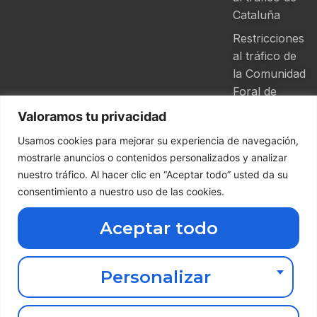
Cataluña
Restricciones
al tráfico de
la Comunidad
Foral de
Navarra
Valoramos tu privacidad
Usamos cookies para mejorar su experiencia de navegación,
mostrarle anuncios o contenidos personalizados y analizar
nuestro tráfico. Al hacer clic en “Aceptar todo” usted da su
Descarga nuestra App de Grupo
consentimiento a nuestro uso de las cookies.
Ferga
Aceptar todo
Haz clic aquí abajo
Copyright ©
2026 Grupo
Ferga | Todos
Personalizar
los derechos
reservados.