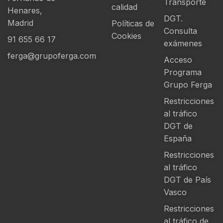
Transporte
calidad
Henares,
DGT.
Madrid
Políticas de
Consulta
Cookies
91 655 66 17
exámenes
ferga@grupoferga.com
Acceso
Programa
Grupo Ferga
Restricciones
al tráfico
DGT de
España
Restricciones
al tráfico
DGT de País
Vasco
Restricciones
al tráfico de