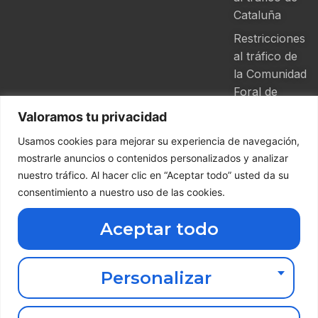
Cataluña
Restricciones
al tráfico de
la Comunidad
Foral de
Navarra
Valoramos tu privacidad
Usamos cookies para mejorar su experiencia de navegación,
mostrarle anuncios o contenidos personalizados y analizar
nuestro tráfico. Al hacer clic en “Aceptar todo” usted da su
Descarga nuestra App de Grupo
consentimiento a nuestro uso de las cookies.
Ferga
Aceptar todo
Haz clic aquí abajo
Copyright ©
2026 Grupo
Ferga | Todos
Personalizar
los derechos
reservados.