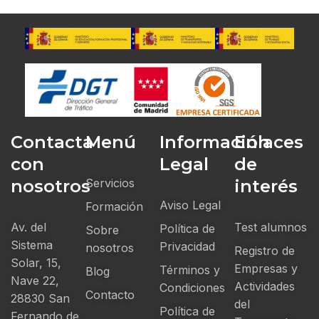
Contacta
Menú
Información
Enlaces
con
Legal
de
nosotros
Servicios
interés
Aviso Legal
Formación
Av. del
Test alumnos
Política de
Sobre
Sistema
Privacidad
nosotros
Registro de
Solar, 15,
Empresas y
Términos y
Blog
Nave 22,
Actividades
Condiciones
Contacto
28830 San
del
Política de
Fernando de