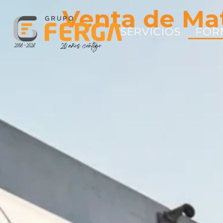
Consej
|
de mer
SERVICIOS
FOR