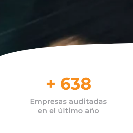
+
638
Empresas auditadas
en el último año