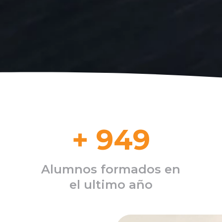
+
949
Alumnos formados en
el ultimo año