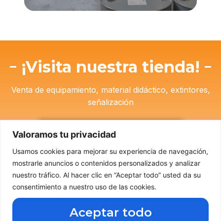
¡Visita nuestra tienda!
Venta de equipamiento, material didáctico, extintores,
señalización
Valoramos tu privacidad
Usamos cookies para mejorar su experiencia de navegación,
mostrarle anuncios o contenidos personalizados y analizar
nuestro tráfico. Al hacer clic en “Aceptar todo” usted da su
Descarga nuestra App de Grupo
consentimiento a nuestro uso de las cookies.
Ferga
Aceptar todo
Haz clic aquí abajo