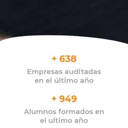
+
638
Empresas auditadas
en el último año
+
949
Alumnos formados en
el ultimo año