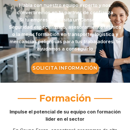
Habla con nuestro equipo experto y nos
convertiremos en tu partner de confianza
Si tu empresa necesita un Consejero de
Seguridad especializado, asesoramiento técnico
o la mejor formación en transporte, logística y
mercancías peligrosas para tus trabajadores, te
ayudamos a conseguirlo
SOLICITA INFORMACIÓN
Formación
Impulse el potencial de su equipo con formación
líder en el sector