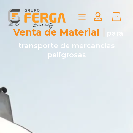
Consejero de S
|
de
mercancías peligrosas por
carretera y ferroviario