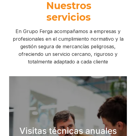
Nuestros
servicios
En Grupo Ferga acompañamos a empresas y
profesionales en el cumplimiento normativo y la
gestión segura de mercancías peligrosas,
ofreciendo un servicio cercano, riguroso y
totalmente adaptado a cada cliente
Realizamos inspecciones anuales a sus
instalaciones para verificar el estado de la
documentación, su correcto
mantenimiento y el cumplimiento de la
Visitas técnicas anuales
normativa en las operaciones de